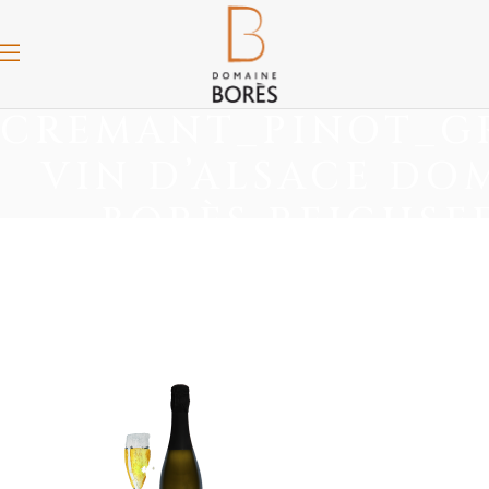
CREMANT_PINOT_GR
VIN D’ALSACE DO
BORÈS REICHSF