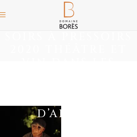
SOIRS À PRESSOIRS
2020 THÉÂTRE ET
VIN DANS LES
VIGNES AU
DOMAINE BORÈS À
REICHSFELD – VINS
D’ALSACE