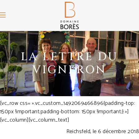
LA LETTRE DU
VIGNERON
[vc_row css= ».vc_custom_1492069466896{padding-top:
150px !important;padding-bottom: 150px !important;} »]
[vc_column][vc_column_text]
Reichsfeld, le 6 décembre 2018