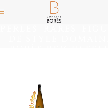
PERLES_RARES_FIG
DE STYLE DOMAIN
BORÈS REICHSFEL