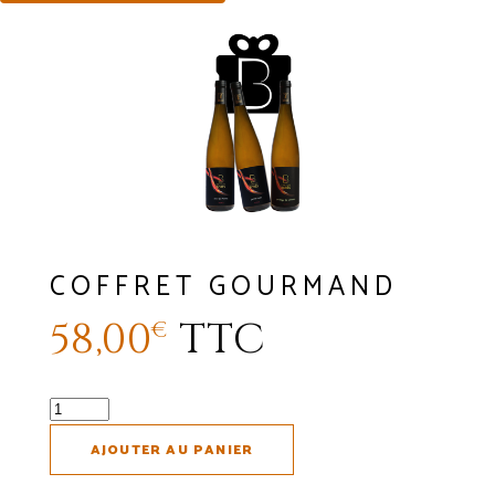
COFFRET GOURMAND
58,00
TTC
€
quantité
de
AJOUTER AU PANIER
Coffret